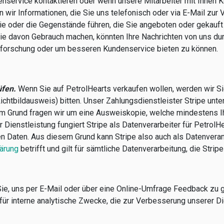
service kontaktieren oder wenn unsere Mitarbeiter mit Ihnen K
ir Informationen, die Sie uns telefonisch oder via E-Mail zur V
ie oder die Gegenstände führen, die Sie angeboten oder gekauft
e davon Gebrauch machen, könnten Ihre Nachrichten von uns durc
hforschung oder um besseren Kundenservice bieten zu können.
üfen.
Wenn Sie auf PetrolHearts verkaufen wollen, werden wir S
ichtbildausweis) bitten. Unser Zahlungsdienstleister Stripe unter
iesem Grund fragen wir um eine Ausweiskopie, welche mindestens 
ienstleistung fungiert Stripe als Datenverarbeiter für PetrolHe
 Daten. Aus diesem Grund kann Stripe also auch als Datenveran
lärung
betrifft und gilt für sämtliche Datenverarbeitung, die Stripe
ie, uns per E-Mail oder über eine Online-Umfrage Feedback zu ge
für interne analytische Zwecke, die zur Verbesserung unserer D