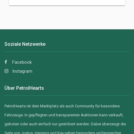
G
E
B
O
T
0
Soziale Netzwerke
Facebook
Instagram
Über PetrolHearts
PetrolHearts ist dein Marktplatz als auch Community für besondere
Fahrzeuge. In gepflegten und transparenten Auktionen kann verkauft,
geboten oder auch einfach nur gestöbert werden. Dabei überzeugt die
Seite von Justus, Henning und Kay neben besonders umfangreicher